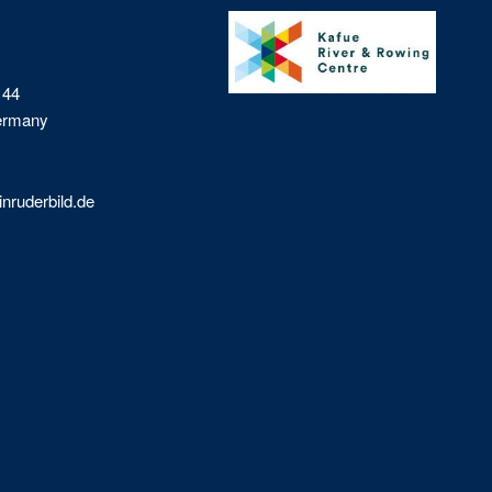
 44
Germany
nruderbild.de