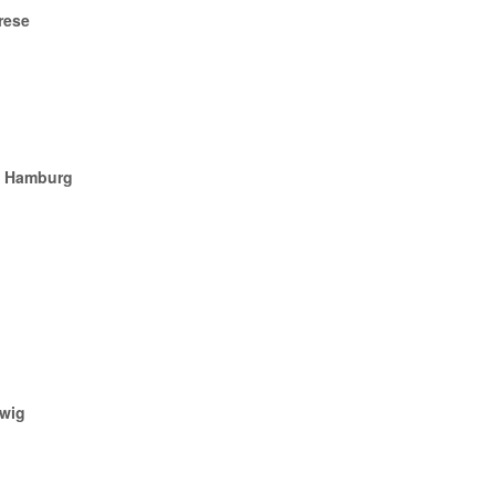
rese
n Hamburg
twig