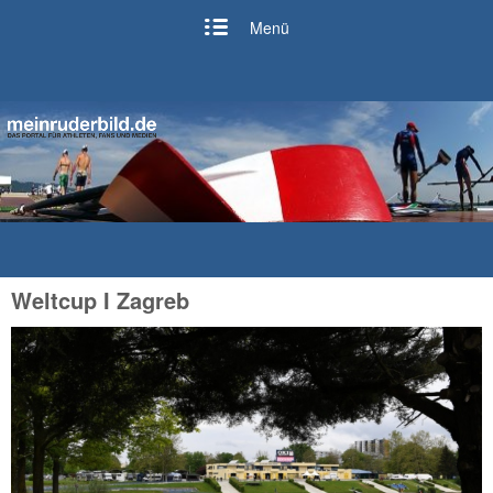
Menü
Weltcup I Zagreb