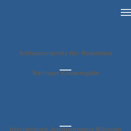
Schlagwortarchiv für:
Ruderfotos
RUDEREVENTS
,
RUDEREVENTS2024
Waltroper Kinderregatta
Weiterlesen
RUDEREVENTS
,
RUDEREVENTS2024
Internationale Juniorenregatta München