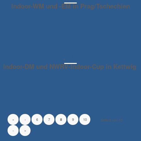
Indoor-WM und -EM in Prag/Tschechien
Weiterlesen
RUDEREVENTS
,
RUDEREVENTS2024
Indoor-DM und NWRV-Indoor-Cup in Kettwig
Weiterlesen
«
‹
6
7
9
10
8
Seite 8 von 10
›
»