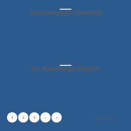
RUDEREVENTS
,
RUDEREVENTS2026
Juniorenregatta Hamburg
Weiterlesen
RUDEREVENTS
,
RUDEREVENTS2026
Int. Ratzeburger Regatta
Weiterlesen
2
3
›
»
1
Seite 1 von 12