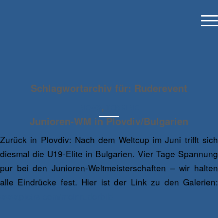
Schlagwortarchiv für:
Ruderevent
NEWS
,
TERMINE
Junioren-WM in Plovdiv/Bulgarien
Zurück in Plovdiv: Nach dem Weltcup im Juni trifft sich
diesmal die U19-Elite in Bulgarien. Vier Tage Spannung
pur bei den Junioren-Weltmeisterschaften – wir halten
alle Eindrücke fest. Hier ist der Link zu den Galerien:
www.pictrs.com/meinruderbild