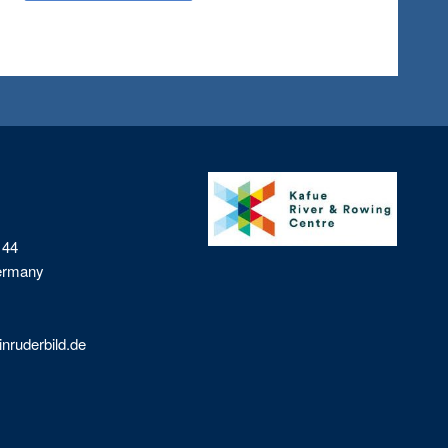
 44
Germany
nruderbild.de