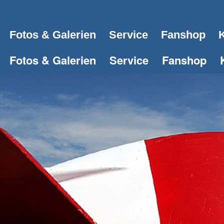
Fotos & Galerien
Service
Fanshop
K
Fotos & Galerien
Service
Fanshop